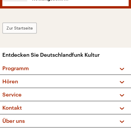
Zur Startseite
Entdecken Sie Deutschlandfunk Kultur
Programm
Vorschau und Rückschau
Hören
Sendungen und Podcasts
Livestream
Service
Musikliste
Frequenzen (UKW + DAB+)
FAQ
Kontakt
Kakadu – Das Kinderprogramm
Apps
Archiv
Hörerservice
Über uns
Newsletter
Social Media