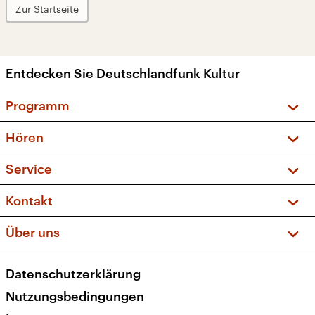
Zur Startseite
Entdecken Sie Deutschlandfunk Kultur
Programm
Vorschau und Rückschau
Hören
Sendungen und Podcasts
Livestream
Service
Musikliste
Frequenzen (UKW + DAB+)
FAQ
Kontakt
Kakadu – Das Kinderprogramm
Apps
Archiv
Hörerservice
Über uns
Newsletter
Social Media
Deutschlandradio
RSS
Datenschutzerklärung
Presse
Veranstaltungen
Nutzungsbedingungen
Karriere