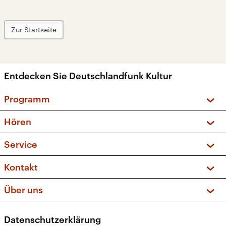
Zur Startseite
Entdecken Sie Deutschlandfunk Kultur
Programm
Vorschau und Rückschau
Hören
Sendungen und Podcasts
Livestream
Service
Musikliste
Frequenzen (UKW + DAB+)
FAQ
Kontakt
Kakadu – Das Kinderprogramm
Apps
Archiv
Hörerservice
Über uns
Newsletter
Social Media
Deutschlandradio
RSS
Datenschutzerklärung
Presse