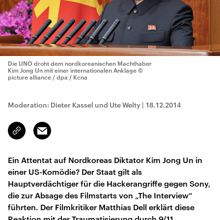
Die UNO droht dem nordkoreanischen Machthaber
Kim Jong Un mit einer internationalen Anklage
©
picture alliance / dpa / Kcna
Moderation: Dieter Kassel und Ute Welty
|
18.12.2014
Email
Link
kopieren/teilen
Ein Attentat auf Nordkoreas Diktator Kim Jong Un in
einer US-Komödie? Der Staat gilt als
Hauptverdächtiger für die Hackerangriffe gegen Sony,
die zur Absage des Filmstarts von „The Interview“
führten. Der Filmkritiker Matthias Dell erklärt diese
Reaktion mit der Traumatisierung durch 9/11.