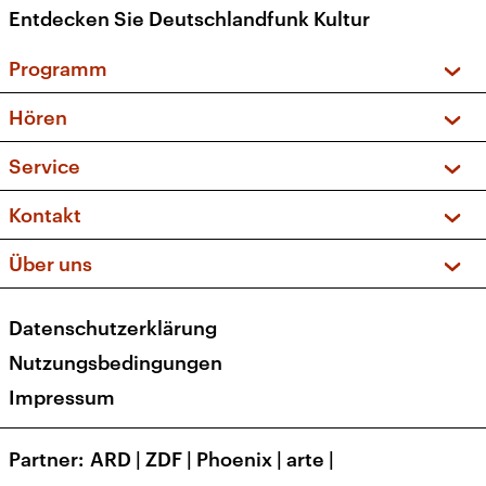
Entdecken Sie Deutschlandfunk Kultur
Programm
Vorschau und Rückschau
Hören
Sendungen und Podcasts
Livestream
Service
Musikliste
Frequenzen (UKW + DAB+)
FAQ
Kontakt
Kakadu – Das Kinderprogramm
Apps
Archiv
Hörerservice
Über uns
Newsletter
Social Media
Deutschlandradio
RSS
Datenschutzerklärung
Presse
Veranstaltungen
Nutzungsbedingungen
Karriere
Impressum
Transparenz
Korrekturen und Richtigstellungen
Partner
ARD
|
ZDF
|
Phoenix
|
arte
|
Barrierefreiheit