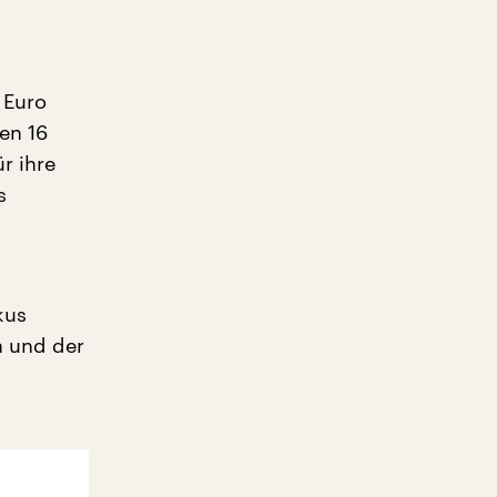
 Euro
en 16
r ihre
s
kus
h und der