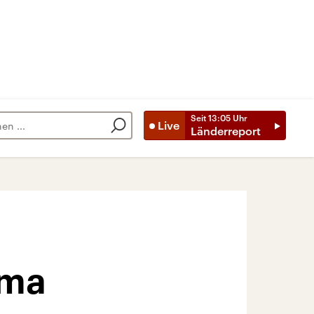
Seit
13:05
Uhr
Live
Länderreport
ama