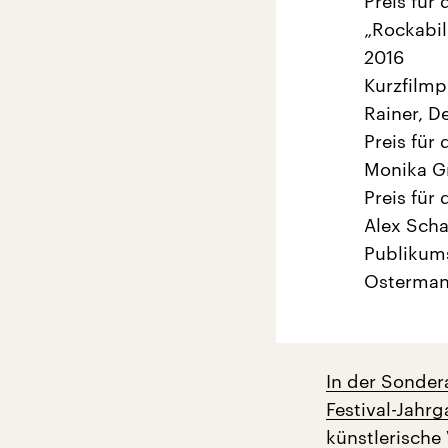
Preis für
„Rockabil
2016
Kurzfilmp
Rainer, D
Preis für
Monika Gr
Preis für 
Alex Sch
Publikums
Osterman
In der Sonder
Festival-Jahrg
künstlerische 