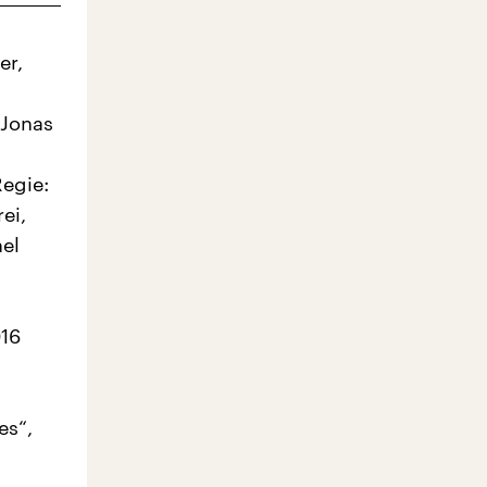
er,
 Jonas
Regie:
ei,
nel
016
es“,