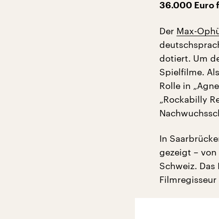
36.000 Euro 
Der
Max-Ophül
deutschsprach
dotiert. Um d
Spielfilme. A
Rolle in „Agn
„Rockabilly R
Nachwuchssch
In Saarbrücke
gezeigt – von
Schweiz. Das 
Filmregisseur