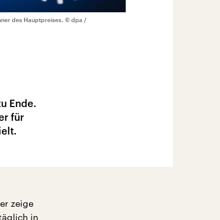
nner des Hauptpreises.
© dpa /
zu Ende.
er für
elt.
er zeige
täglich in