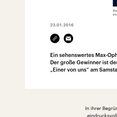
De
pi
23.01.2016
Link
Email
kopieren/teilen
Ein sehenswertes Max-Oph
Der große Gewinner ist der
„Einer von uns“ am Samstag
In ihrer Begrü
„eindrucksvoll