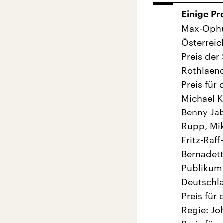
Einige Pr
Max-Ophül
Österreic
Preis der
Rothlaend
Preis für
Michael K
Benny Jab
Rupp, Mik
Fritz-Raf
Bernadett
Publikums
Deutschl
Preis für
Regie: J