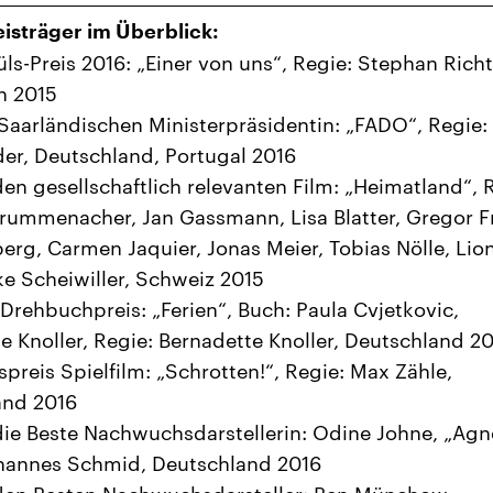
eisträger im Überblick:
s-Preis 2016: „Einer von uns“, Regie: Stephan Richt
h 2015
 Saarländischen Ministerpräsidentin: „FADO“, Regie:
er, Deutschland, Portugal 2016
 den gesellschaftlich relevanten Film: „Heimatland“, 
rummenacher, Jan Gassmann, Lisa Blatter, Gregor Fr
erg, Carmen Jaquier, Jonas Meier, Tobias Nölle, Lio
e Scheiwiller, Schweiz 2015
f-Drehbuchpreis: „Ferien“, Buch: Paula Cvjetkovic,
e Knoller, Regie: Bernadette Knoller, Deutschland 2
preis Spielfilm: „Schrotten!“, Regie: Max Zähle,
and 2016
 die Beste Nachwuchsdarstellerin: Odine Johne, „Agn
ohannes Schmid, Deutschland 2016