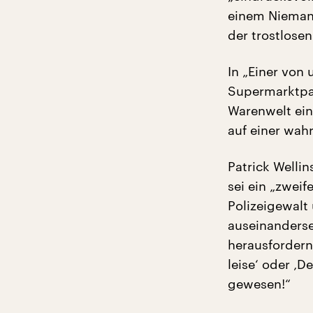
einem Niemand
der trostlose
In „Einer von 
Supermarktpar
Warenwelt einb
auf einer wah
Patrick Wellin
sei ein „zweif
Polizeigewalt 
auseinanderse
herausfordern
leise‘ oder ‚
gewesen!“