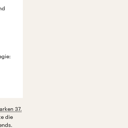
and
egie:
arken 37.
te die
ends.