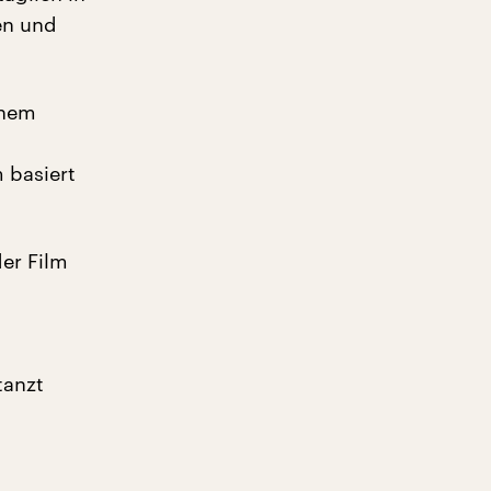
en und
inem
 basiert
der Film
tanzt