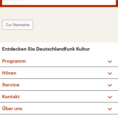
Zur Startseite
Entdecken Sie Deutschlandfunk Kultur
Programm
Vorschau und Rückschau
Hören
Sendungen und Podcasts
Livestream
Service
Musikliste
Frequenzen (UKW + DAB+)
FAQ
Kontakt
Kakadu – Das Kinderprogramm
Apps
Archiv
Hörerservice
Über uns
Newsletter
Social Media