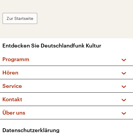
Zur Startseite
Entdecken Sie Deutschlandfunk Kultur
Programm
Vorschau und Rückschau
Hören
Sendungen und Podcasts
Livestream
Service
Musikliste
Frequenzen (UKW + DAB+)
FAQ
Kontakt
Kakadu – Das Kinderprogramm
Apps
Archiv
Hörerservice
Über uns
Newsletter
Social Media
Deutschlandradio
RSS
Datenschutzerklärung