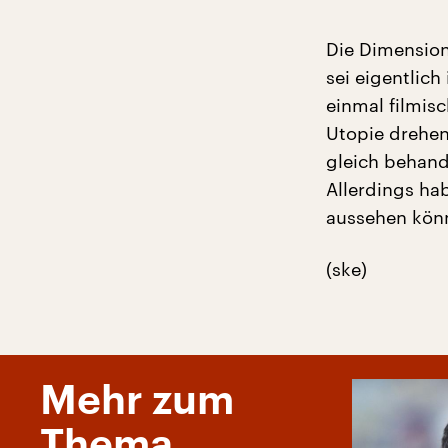
Die Dimension
sei eigentlic
einmal filmisc
Utopie drehen
gleich behand
Allerdings ha
aussehen kön
(ske)
Mehr zum
Thema