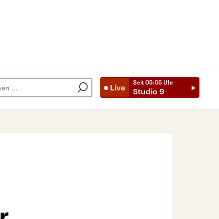
Seit
05:05
Uhr
Live
Studio 9
r