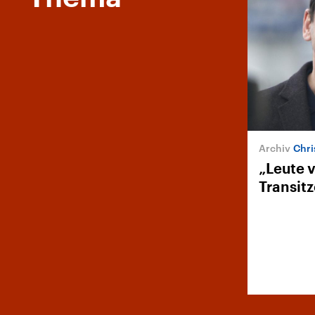
Chris
„Leute 
Transit