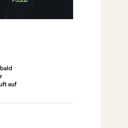
 bald
r
uft auf