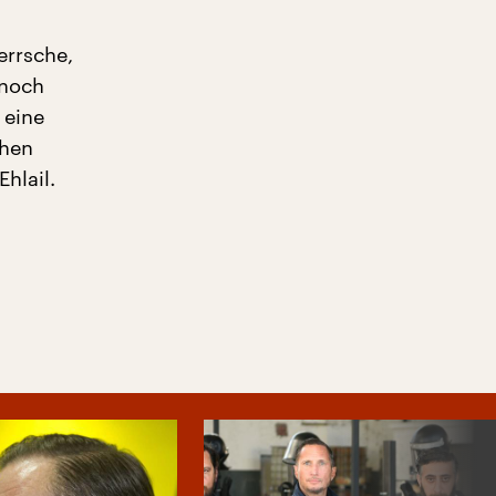
errsche,
 noch
 eine
chen
hlail.
t