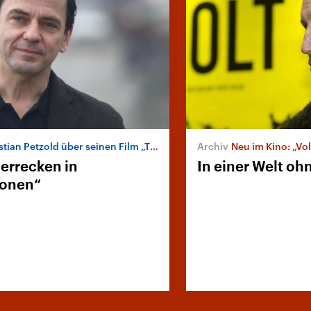
tian Petzold über seinen Film „Transit“
Neu im Kino: „Vol
verrecken in
In einer Welt o
zonen“