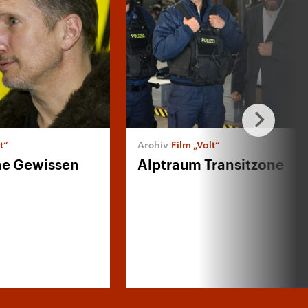
t“
Film „Volt“
hne Gewissen
Alptraum Transitzone