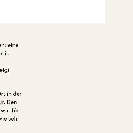
en; eine
 die
eigt
rt in der
ur. Den
 war für
wie sehr