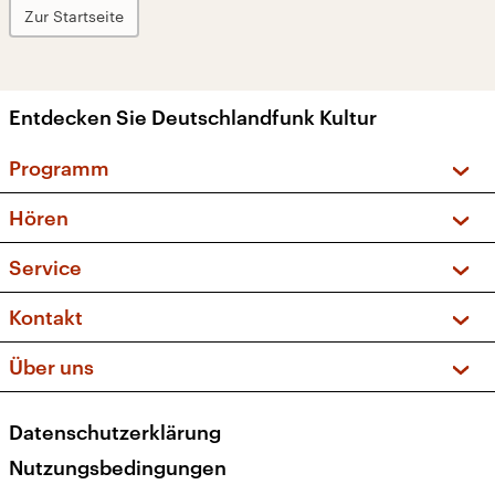
Zur Startseite
Entdecken Sie Deutschlandfunk Kultur
Programm
Vorschau und Rückschau
Hören
Sendungen und Podcasts
Livestream
Service
Musikliste
Frequenzen (UKW + DAB+)
FAQ
Kontakt
Kakadu – Das Kinderprogramm
Apps
Archiv
Hörerservice
Über uns
Newsletter
Social Media
Deutschlandradio
RSS
Datenschutzerklärung
Presse
Veranstaltungen
Nutzungsbedingungen
Karriere