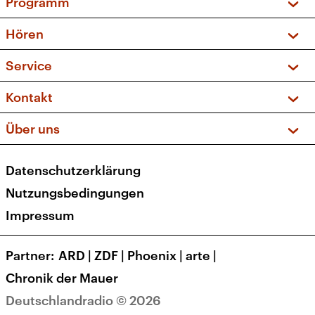
Programm
Vorschau und Rückschau
Hören
Sendungen und Podcasts
Livestream
Service
Musikliste
Frequenzen (UKW + DAB+)
FAQ
Kontakt
Kakadu – Das Kinderprogramm
Apps
Archiv
Hörerservice
Über uns
Newsletter
Social Media
Deutschlandradio
RSS
Datenschutzerklärung
Presse
Veranstaltungen
Nutzungsbedingungen
Karriere
Impressum
Transparenz
Korrekturen und Richtigstellungen
Partner
ARD
|
ZDF
|
Phoenix
|
arte
|
Barrierefreiheit
Chronik der Mauer
Deutschlandradio © 2026