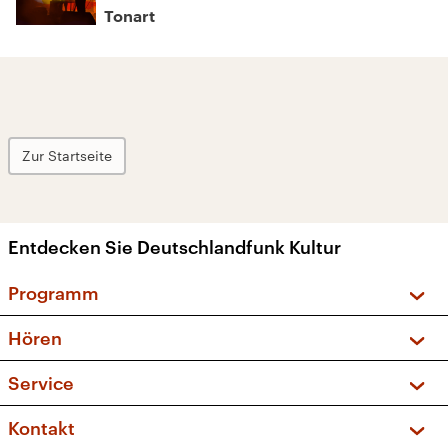
Tonart
Zur Startseite
Entdecken Sie Deutschlandfunk Kultur
Programm
Vorschau und Rückschau
Hören
Sendungen und Podcasts
Livestream
Service
Musikliste
Frequenzen (UKW + DAB+)
FAQ
Kontakt
Kakadu – Das Kinderprogramm