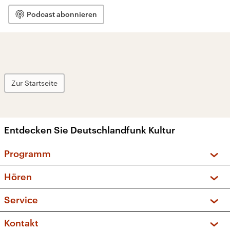
Podcast abonnieren
Zur Startseite
Entdecken Sie Deutschlandfunk Kultur
Programm
Vorschau und Rückschau
Hören
Sendungen und Podcasts
Livestream
Service
Musikliste
Frequenzen (UKW + DAB+)
FAQ
Kontakt
Kakadu – Das Kinderprogramm