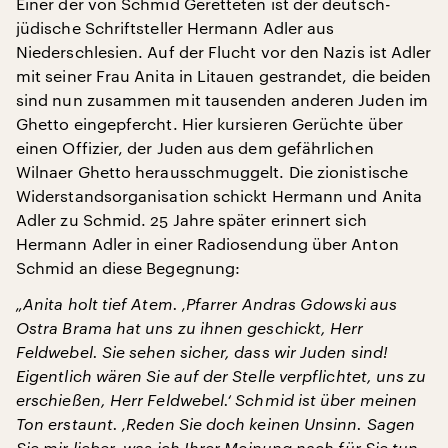
Einer der von Schmid Geretteten ist der deutsch-
jüdische Schriftsteller Hermann Adler aus
Niederschlesien. Auf der Flucht vor den Nazis ist Adler
mit seiner Frau Anita in Litauen gestrandet, die beiden
sind nun zusammen mit tausenden anderen Juden im
Ghetto eingepfercht. Hier kursieren Gerüchte über
einen Offizier, der Juden aus dem gefährlichen
Wilnaer Ghetto herausschmuggelt. Die zionistische
Widerstandsorganisation schickt Hermann und Anita
Adler zu Schmid. 25 Jahre später erinnert sich
Hermann Adler in einer Radiosendung über Anton
Schmid an diese Begegnung:
„Anita holt tief Atem. ‚Pfarrer Andras Gdowski aus
Ostra Brama hat uns zu ihnen geschickt, Herr
Feldwebel. Sie sehen sicher, dass wir Juden sind!
Eigentlich wären Sie auf der Stelle verpflichtet, uns zu
erschießen, Herr Feldwebel.‘ Schmid ist über meinen
Ton erstaunt. ‚Reden Sie doch keinen Unsinn. Sagen
Sie mir lieber, was ich Ihrer Meinung nach für Sie tun