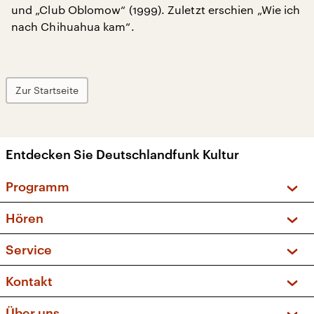
und „Club Oblomow“ (1999). Zuletzt erschien „Wie ich
nach Chihuahua kam“.
Zur Startseite
Entdecken Sie Deutschlandfunk Kultur
Programm
Vorschau und Rückschau
Hören
Sendungen und Podcasts
Livestream
Service
Musikliste
Frequenzen (UKW + DAB+)
FAQ
Kontakt
Kakadu – Das Kinderprogramm
Apps
Archiv
Hörerservice
Über uns