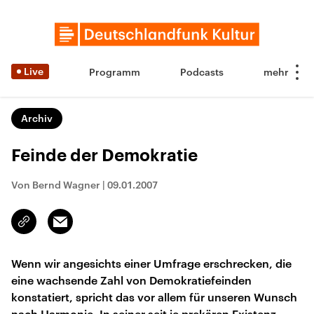
Live
Programm
Podcasts
Archiv
Feinde der Demokratie
Von Bernd Wagner
|
09.01.2007
Email
Link
kopieren/teilen
Wenn wir angesichts einer Umfrage erschrecken, die
eine wachsende Zahl von Demokratiefeinden
konstatiert, spricht das vor allem für unseren Wunsch
nach Harmonie. In seiner seit je prekären Existenz