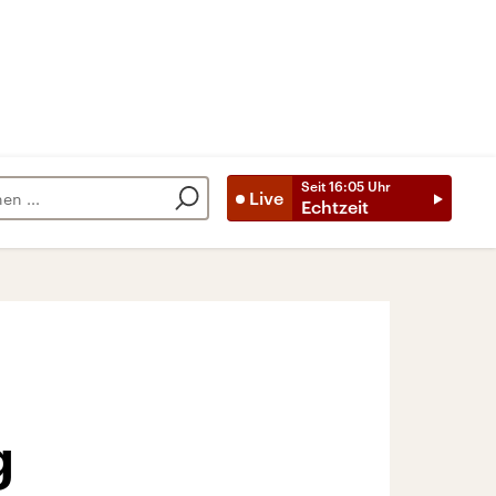
Seit
16:05
Uhr
Live
Echtzeit
g