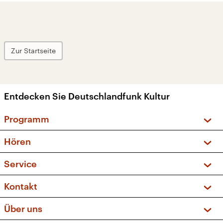
Zur Startseite
Entdecken Sie Deutschlandfunk Kultur
Programm
Vorschau und Rückschau
Hören
Sendungen und Podcasts
Livestream
Service
Musikliste
Frequenzen (UKW + DAB+)
FAQ
Kontakt
Kakadu – Das Kinderprogramm
Apps
Archiv
Hörerservice
Über uns
Newsletter
Social Media