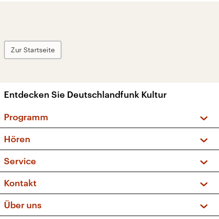
Zur Startseite
Entdecken Sie Deutschlandfunk Kultur
Programm
Vorschau und Rückschau
Hören
Sendungen und Podcasts
Livestream
Service
Musikliste
Frequenzen (UKW + DAB+)
FAQ
Kontakt
Kakadu – Das Kinderprogramm
Apps
Archiv
Hörerservice
Über uns
Newsletter
Social Media