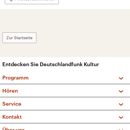
Zur Startseite
Entdecken Sie Deutschlandfunk Kultur
Programm
Vorschau und Rückschau
Hören
Sendungen und Podcasts
Livestream
Service
Musikliste
Frequenzen (UKW + DAB+)
FAQ
Kontakt
Kakadu – Das Kinderprogramm
Apps
Archiv
Hörerservice
Über uns