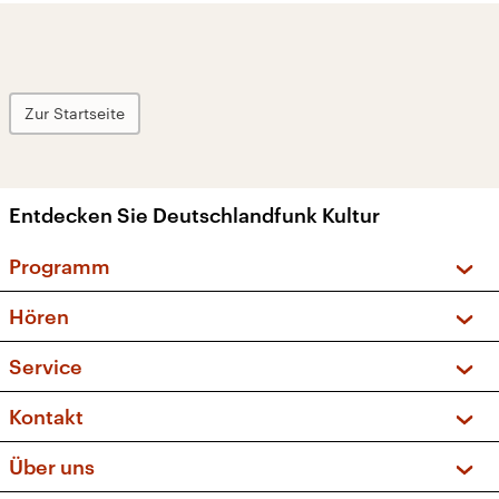
Zur Startseite
Entdecken Sie Deutschlandfunk Kultur
Programm
Vorschau und Rückschau
Hören
Sendungen und Podcasts
Livestream
Service
Musikliste
Frequenzen (UKW + DAB+)
FAQ
Kontakt
Kakadu – Das Kinderprogramm
Apps
Archiv
Hörerservice
Über uns
Newsletter
Social Media