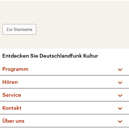
Zur Startseite
Entdecken Sie Deutschlandfunk Kultur
Programm
Vorschau und Rückschau
Hören
Sendungen und Podcasts
Livestream
Service
Musikliste
Frequenzen (UKW + DAB+)
FAQ
Kontakt
Kakadu – Das Kinderprogramm
Apps
Archiv
Hörerservice
Über uns
Newsletter
Social Media