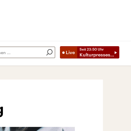
Seit
23:50
Uhr
Live
Kulturpresseschau
g