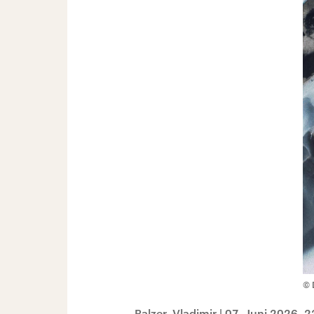
© 
Balzer, Vladimir
|
07. Juni 2026, 2