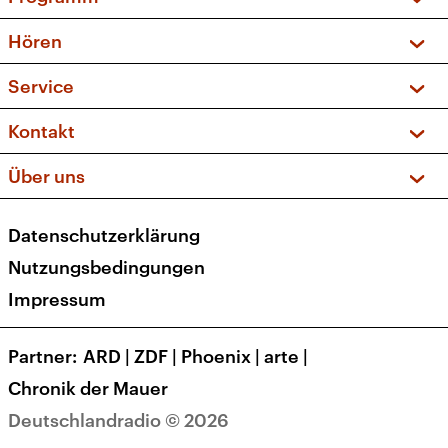
Vorschau und Rückschau
Hören
Sendungen und Podcasts
Livestream
Service
Musikliste
Frequenzen (UKW + DAB+)
FAQ
Kontakt
Kakadu – Das Kinderprogramm
Apps
Archiv
Hörerservice
Über uns
Newsletter
Social Media
Deutschlandradio
RSS
Datenschutzerklärung
Presse
Veranstaltungen
Nutzungsbedingungen
Karriere
Impressum
Transparenz
Korrekturen und Richtigstellungen
Partner
ARD
|
ZDF
|
Phoenix
|
arte
|
Barrierefreiheit
Chronik der Mauer
Deutschlandradio © 2026