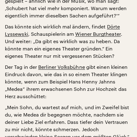
gespielt – ähnlich wie in der Musik, wo man sagt:
‚Schubert hat viel mehr komponiert. Warum werden
eigentlich immer dieselben Sachen aufgeführt?‘“
Das könnte sich wirklich mal ändern, findet
Dörte
Lyssewski
, Schauspielerin am
Wiener Burgtheater
.
Und weiter: „Da gibt es wirklich was zu heben. Da
könnte man ein eigenes Theater gründen.“ Ein
eigenes Theater nur mit vergessenen Stücken?
Der Tag in der
Berliner Volksbühne
gibt einen kleinen
Eindruck davon, wie das in so einem Theater klingen
könnte, wenn zum Beispiel Hans Henny Jahnns
„Medea“ ihrem erwachsenen Sohn zur Hochzeit das
Herz ausschüttet:
„Mein Sohn, du wartest auf mich, und im Zweifel bist
du, wie Medea dir begegnen möchte, nachdem sie
deiner Liebe Ziel erfahren. Dass tiefer dein Vertrauen
zu mir nicht, könnte schmerzen. Jedoch
verschwinden kleine Sorgen vor dem größten Glück.“