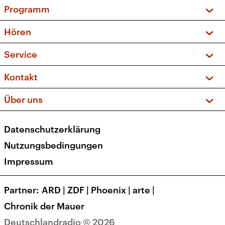
Programm
Vorschau und Rückschau
Hören
Sendungen und Podcasts
Livestream
Service
Musikliste
Frequenzen (UKW + DAB+)
FAQ
Kontakt
Kakadu – Das Kinderprogramm
Apps
Archiv
Hörerservice
Über uns
Newsletter
Social Media
Deutschlandradio
RSS
Datenschutzerklärung
Presse
Veranstaltungen
Nutzungsbedingungen
Karriere
Impressum
Transparenz
Korrekturen und Richtigstellungen
Partner
ARD
|
ZDF
|
Phoenix
|
arte
|
Barrierefreiheit
Chronik der Mauer
Deutschlandradio © 2026