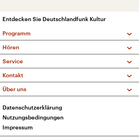
Entdecken Sie Deutschlandfunk Kultur
Programm
Vorschau und Rückschau
Hören
Sendungen und Podcasts
Livestream
Service
Musikliste
Frequenzen (UKW + DAB+)
FAQ
Kontakt
Kakadu – Das Kinderprogramm
Apps
Archiv
Hörerservice
Über uns
Newsletter
Social Media
Deutschlandradio
RSS
Datenschutzerklärung
Presse
Veranstaltungen
Nutzungsbedingungen
Karriere
Impressum
Transparenz