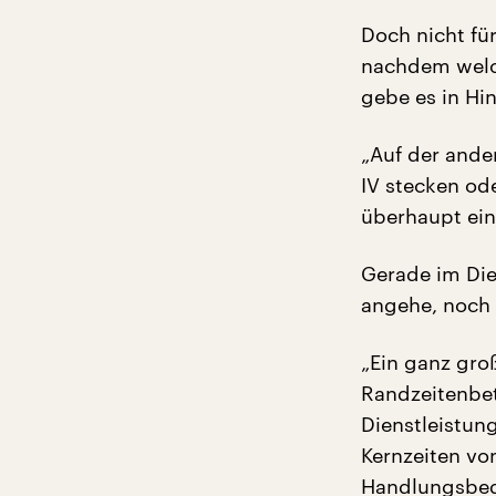
Doch nicht für
nachdem welch
gebe es in Hi
„Auf der ander
IV stecken od
überhaupt ei
Gerade im Die
angehe, noch 
„Ein ganz gro
Randzeitenbetr
Dienstleistun
Kernzeiten vo
Handlungsbed