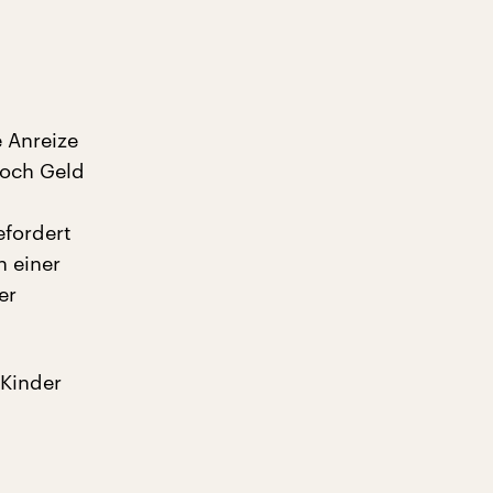
e Anreize
och Geld
efordert
h einer
er
 Kinder