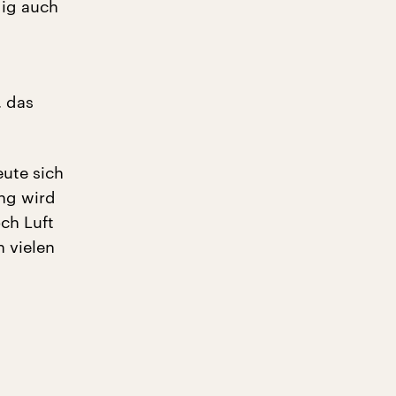
dig auch
, das
eute sich
ng wird
ch Luft
n vielen