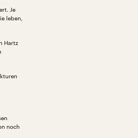
rt. Je
e leben,
n Hartz
m
ukturen
sen
hon noch