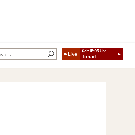
Seit
15:05
Uhr
Live
Tonart