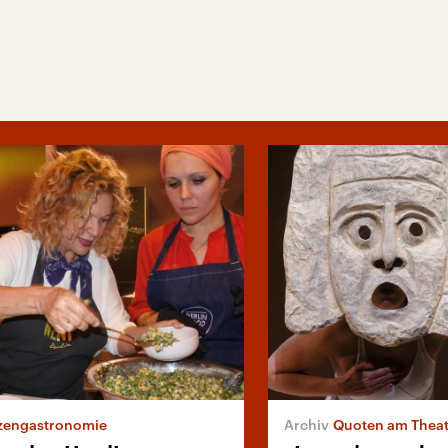
zengastronomie
Quoten am Theat