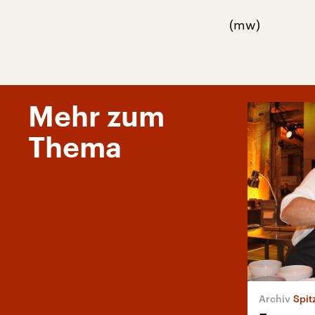
(mw)
Mehr zum
Thema
Spit