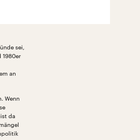
ründe sei,
d 1980er
rem an
an. Wenn
se
ist da
smängel
politik