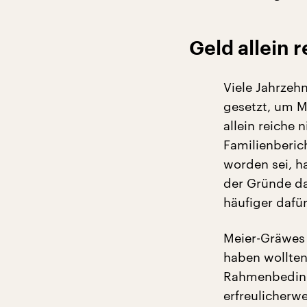
Geld allein r
Viele Jahrzehn
gesetzt, um 
allein reiche 
Familienberich
worden sei, ha
der Gründe da
häufiger dafü
Meier-Gräwes 
haben wollten
Rahmenbedingu
erfreulicherwe