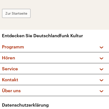
Zur Startseite
Entdecken Sie Deutschlandfunk Kultur
Programm
Vorschau und Rückschau
Hören
Sendungen und Podcasts
Livestream
Service
Musikliste
Frequenzen (UKW + DAB+)
FAQ
Kontakt
Kakadu – Das Kinderprogramm
Apps
Archiv
Hörerservice
Über uns
Newsletter
Social Media
Deutschlandradio
RSS
Datenschutzerklärung
Presse
Veranstaltungen