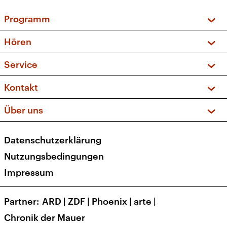
Programm
Vorschau und Rückschau
Hören
Sendungen und Podcasts
Livestream
Service
Musikliste
Frequenzen (UKW + DAB+)
FAQ
Kontakt
Kakadu – Das Kinderprogramm
Apps
Archiv
Hörerservice
Über uns
Newsletter
Social Media
Deutschlandradio
RSS
Datenschutzerklärung
Presse
Veranstaltungen
Nutzungsbedingungen
Karriere
Impressum
Transparenz
Korrekturen und Richtigstellungen
Partner
ARD
|
ZDF
|
Phoenix
|
arte
|
Barrierefreiheit
Chronik der Mauer