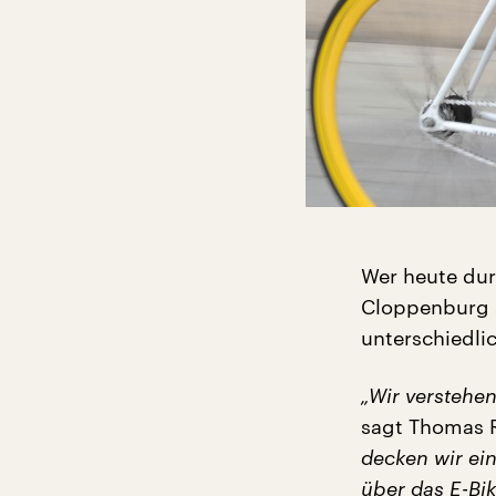
Wer heute dur
Cloppenburg st
unterschiedl
„Wir verstehe
sagt Thomas R
decken wir ei
über das E-Bik