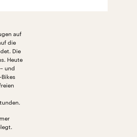
ugen auf
uf die
det. Die
ns. Heute
 – und
-Bikes
freien
Stunden.
mmer
legt.