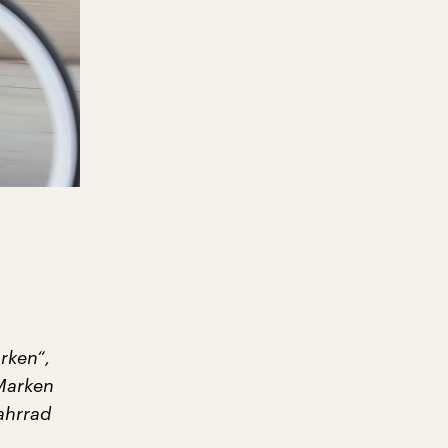
rken“,
Marken
ahrrad