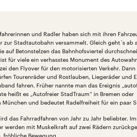
ahrerinnen und Radler haben sich mit ihren Fahrze
 zur Stadtautobahn versammelt. Gleich geht´s ab a
ie auf Betonstelzen das Bahnhofsviertel durchschnei
 ist für viele ein verhasstes Monument des Autowah
izei den Flyover für den motorisierten Verkehr. Dann
ürfen Tourenräder und Rostlauben, Liegeräder und E
band fahren. Früher nannte man das Ereignis „auto
te heißt es „Autofreier StadTraum“ in Bremen oder
n München und bedeutet Radelfreiheit für ein paar 
wird das Fahrradfahren von Jahr zu Jahr beliebter. I
r werden mit Muskelkraft auf zwei Rädern zurückge
, fröhliche Bewegung.