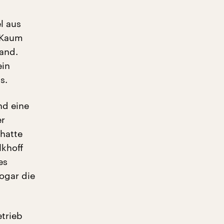
l aus
 Kaum
Land.
ein
s.
nd eine
er
 hatte
lkhoff
es
ogar die
trieb