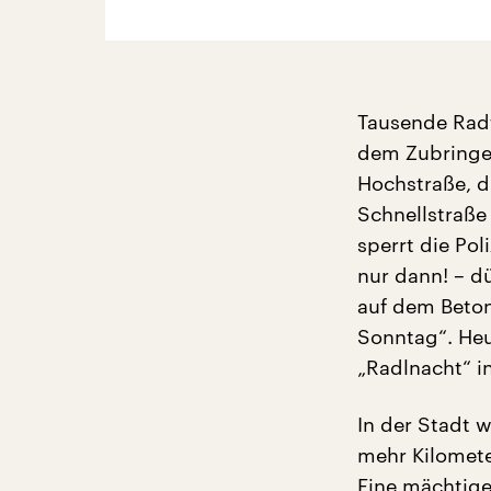
Tausende Radf
dem Zubringer
Hochstraße, d
Schnellstraße
sperrt die Pol
nur dann! – d
auf dem Beton
Sonntag“. Heu
„Radlnacht“ i
In der Stadt 
mehr Kilomete
Eine mächtige