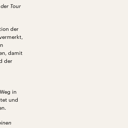
 der Tour
tion der
 vermerkt,
en
en, damit
nd der
 Weg in
htet und
en.
einen