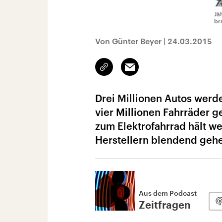
Jä
br
Von Günter Beyer
|
24.03.2015
Link
Email
kopieren/teilen
Drei Millionen Autos werde
vier Millionen Fahrräder g
zum Elektrofahrrad hält we
Herstellern blendend gehen
Aus dem Podcast
Zeitfragen