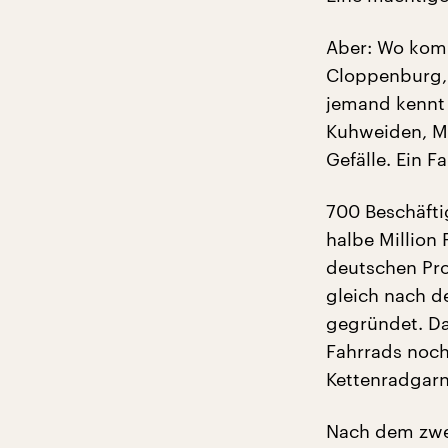
Aber: Wo komm
Cloppenburg,
jemand kennt 
Kuhweiden, Ma
Gefälle. Ein 
700 Beschäfti
halbe Million 
deutschen Pro
gleich nach d
gegründet. Da
Fahrrads noch
Kettenradgarn
Nach dem zwei