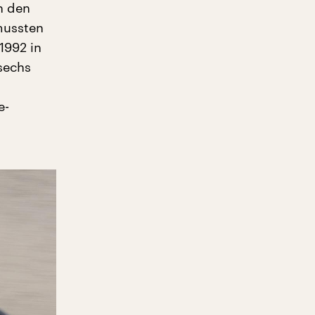
n den
mussten
1992 in
 sechs
e-