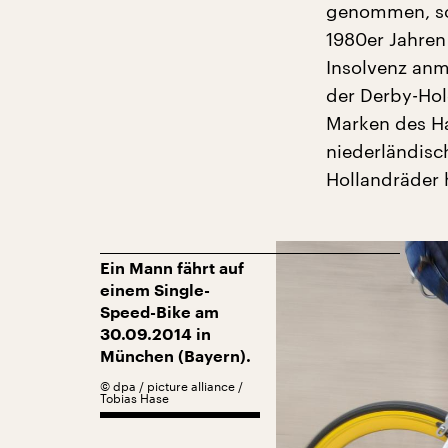
genommen, so
1980er Jahren
Insolvenz anm
der Derby-Hol
Marken des H
niederländisc
Hollandräder h
Ein Mann fährt auf
einem Single-
Speed-Bike am
30.09.2014 in
München (Bayern).
©
dpa / picture alliance /
Tobias Hase