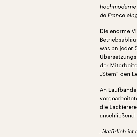
hochmoderne F
de France ein
Die enorme Vi
Betriebsabläuf
was an jeder 
Übersetzungsl
der Mitarbeite
„Stem“ den L
An Laufbände
vorgearbeitet
die Lackierer
anschließend 
„Natürlich ist