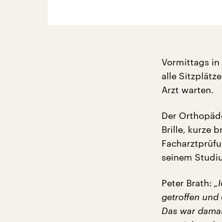
Vormittags in
alle Sitzplätz
Arzt warten.
Der Orthopäde
Brille, kurze 
Facharztprüfu
seinem Studiu
Peter Brath:
„
getroffen und
Das war damals