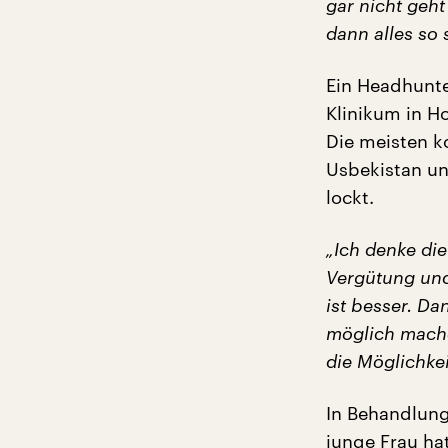
gar nicht geh
dann alles so 
Ein Headhunte
Klinikum in H
Die meisten k
Usbekistan un
lockt.
„Ich denke die 
Vergütung und
ist besser. Da
möglich mache
die Möglichkei
In Behandlung
junge Frau ha