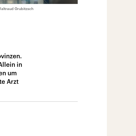
 Waltraud Grubitzsch
ovinzen.
llein in
ren um
te Arzt