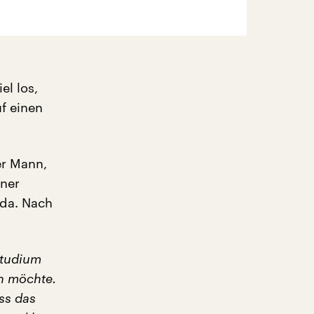
el los,
uf einen
er Mann,
iner
rda. Nach
Studium
n möchte.
ass das