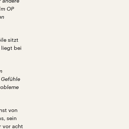
r andere
 im OP
en
le sitzt
liegt bei
m
 Gefühle
Probleme
enst von
s, sein
r vor acht