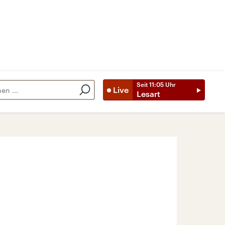
Seit
11:05
Uhr
Live
Lesart