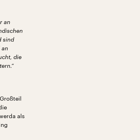
r an
ändischen
d sind
 an
cht, die
ern.“
Großteil
die
werda als
ing