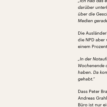
„Ich hab das e
darüber unter
über die Gesc
Medien gerade
Die Ausländerh
die NPD aber w
einem Prozent
„In der Notau
Wochenende od
haben. Da kom
gehabt.“
Dass Peter Bra
Andreas Grahl
Büro ist nur e