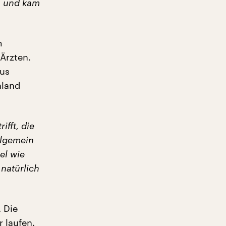
n und kam
m
Ärzten.
aus
hland
ifft, die
llgemein
iel wie
natürlich
 Die
 laufen.