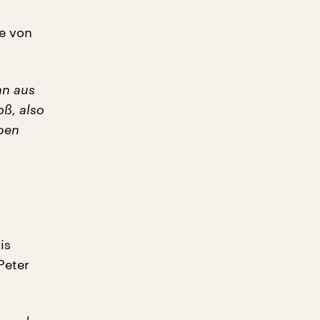
ie von
an aus
ß, also
eben
is
Peter