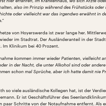
rst hier erfahren, im Krankenhaus, wo sich Ärzte ode
halten, also im Prinzip während des Frühstücks oder
hichte oder vielleicht war das irgendwo erwähnt in d
.“
etze von Hoyerswerda ist zwar lange her. Mittlerwei
ieder im Stadtrat. Der Ausländeranteil in der Stadt 
. Im Klinikum bei 40 Prozent.
fnahme kommen immer wieder Patienten, vielleicht a
er in der Nacht, die unter Alkohol sind oder andere
men schon mal Sprüche, aber ich hatte damit nie 
th so viele ausländische Kollegen hat, ist der Verdi
emann. Er ist Geschäftsführer des Seenlandklinikum
in paar Schritte von der Notaufnahme entfernt. Als e