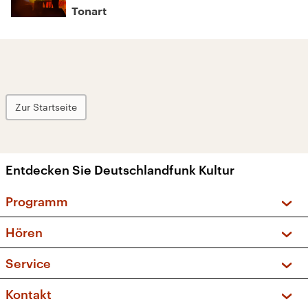
Tonart
Zur Startseite
Entdecken Sie Deutschlandfunk Kultur
Programm
Vorschau und Rückschau
Hören
Sendungen und Podcasts
Livestream
Service
Musikliste
Frequenzen (UKW + DAB+)
FAQ
Kontakt
Kakadu – Das Kinderprogramm