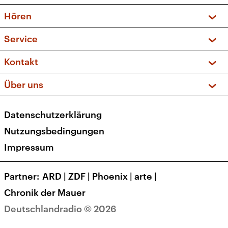
Vorschau und Rückschau
Hören
Sendungen und Podcasts
Livestream
Service
Musikliste
Frequenzen (UKW + DAB+)
FAQ
Kontakt
Kakadu – Das Kinderprogramm
Apps
Archiv
Hörerservice
Über uns
Newsletter
Social Media
Deutschlandradio
RSS
Datenschutzerklärung
Presse
Veranstaltungen
Nutzungsbedingungen
Karriere
Impressum
Transparenz
Korrekturen und Richtigstellungen
Partner
ARD
|
ZDF
|
Phoenix
|
arte
|
Barrierefreiheit
Chronik der Mauer
Deutschlandradio © 2026