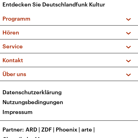
Entdecken Sie Deutschlandfunk Kultur
Programm
Vorschau und Rückschau
Hören
Sendungen und Podcasts
Livestream
Service
Musikliste
Frequenzen (UKW + DAB+)
FAQ
Kontakt
Kakadu – Das Kinderprogramm
Apps
Archiv
Hörerservice
Über uns
Newsletter
Social Media
Deutschlandradio
RSS
Datenschutzerklärung
Presse
Veranstaltungen
Nutzungsbedingungen
Karriere
Impressum
Transparenz
Korrekturen und Richtigstellungen
Partner
ARD
|
ZDF
|
Phoenix
|
arte
|
Barrierefreiheit