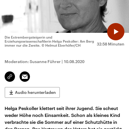
Die Extrembergsteigerin und
Erziehungswissenschaftlerin Helga Peskoller: Am Berg
32:58 Minuten
immer nur die Zweite.
© Helmut Eberhöfer/CH
Moderation: Susanne Führer
|
10.08.2020
Email
Link
kopieren/teilen
Audio herunterladen
Helga Peskoller klettert seit ihrer Jugend. Sie scheut
weder Höhe noch Einsamkeit. Schon als kleines Kind
verbrachte sie die Sommer auf einer Schutzhütte in
den Bergen. Das Vertrauen des Vaters hat sie gestärkt