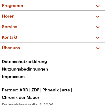
Programm
Vorschau und Rückschau
Hören
Sendungen und Podcasts
Livestream
Service
Musikliste
Frequenzen (UKW + DAB+)
FAQ
Kontakt
Kakadu – Das Kinderprogramm
Apps
Archiv
Hörerservice
Über uns
Newsletter
Social Media
Deutschlandradio
RSS
Datenschutzerklärung
Presse
Veranstaltungen
Nutzungsbedingungen
Karriere
Impressum
Transparenz
Korrekturen und Richtigstellungen
Partner
ARD
|
ZDF
|
Phoenix
|
arte
|
Barrierefreiheit
Chronik der Mauer
Deutschlandradio © 2026