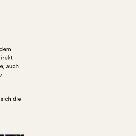
h dem
irekt
e, auch
e
sich die