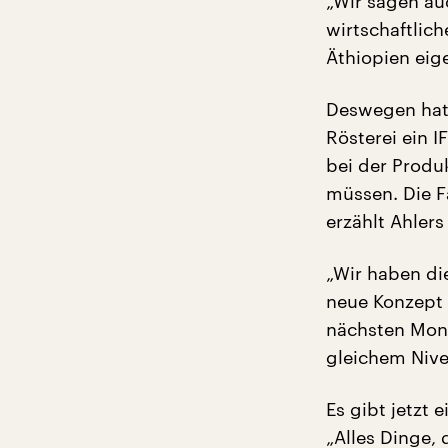
„Wir sagen auc
wirtschaftlic
Äthiopien eige
Deswegen hat
Rösterei ein I
bei der Produ
müssen. Die F
erzählt Ahler
„Wir haben di
neue Konzept 
nächsten Mona
gleichem Nive
Es gibt jetzt
„Alles Dinge, 