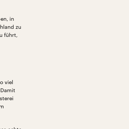
en, in
chland zu
u führt,
o viel
 Damit
sterei
rm