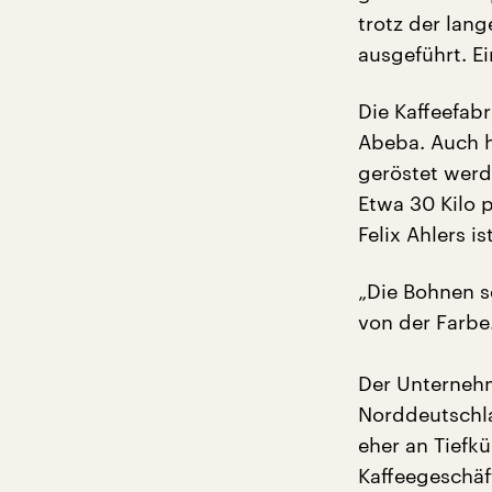
trotz der lan
ausgeführt. Ei
Die Kaffeefab
Abeba. Auch h
geröstet werde
Etwa 30 Kilo 
Felix Ahlers is
„Die Bohnen s
von der Farbe
Der Unternehm
Norddeutschl
eher an Tiefkü
Kaffeegeschäf