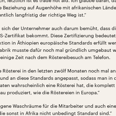
h, letztlich ist es trade not aid. Ich glaube daran, d
he Beziehung auf Augenhöhe mit afrikanischen Lände
ntlich langfristig der richtige Weg ist.“
 sich der Unternehmer auch darum bemüht, dass d
FS-Zertifikat bekommt. Diese Zertifizierung bedeutet
ktion in Äthiopien europäische Standards erfüllt we
abrik musste dafür noch mal gründlich umgebaut 
s einige Zeit nach dem Röstereibesuch am Telefon.
e Rösterei in den letzten zwölf Monaten noch mal an
und an diese Standards angepasst, sodass man in 
ten wahrscheinlich eine Rösterei hat, die komplett
au produziert, wie die Röstereien in Europa.“
 eigene Waschräume für die Mitarbeiter und auch eine
die sonst in Afrika nicht unbedingt Standard sind.“