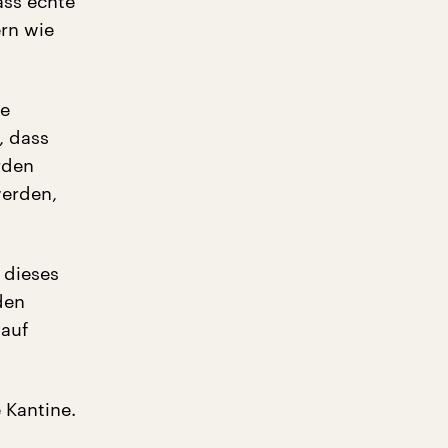
ass echte
rn wie
ie
, dass
rden
werden,
 dieses
den
 auf
 Kantine.