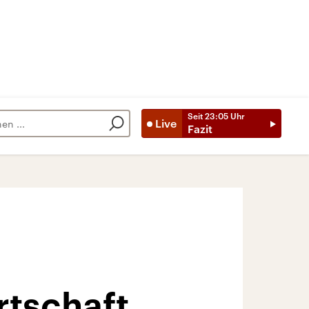
Seit
23:05
Uhr
Live
Fazit
rtschaft