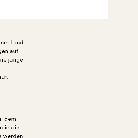
 dem Land
gen auf
ine junge
uf.
n, dem
 in die
gs werden