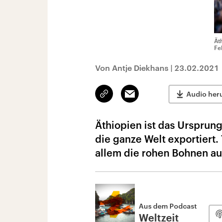
Ät
Fe
Von Antje Diekhans
|
23.02.2021
Link
Email
Audio her
kopieren/teilen
Äthiopien ist das Ursprun
die ganze Welt exportiert.
allem die rohen Bohnen aus
Aus dem Podcast
Weltzeit