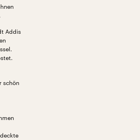
Bohnen
.
dt Addis
nen
ssel.
stet.
r schön
ehmen
tdeckte