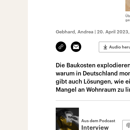
Üb
ge
Gebhard, Andrea
|
20. April 2023
Link
Email
Audio her
kopieren/teilen
Die Baukosten explodieren
warum in Deutschland mo
gibt auch Lösungen, wie e
Mangel an Wohnraum zu li
Aus dem Podcast
Interview