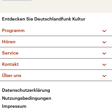
Entdecken Sie Deutschlandfunk Kultur
Programm
Vorschau und Rückschau
Hören
Sendungen und Podcasts
Livestream
Service
Musikliste
Frequenzen (UKW + DAB+)
FAQ
Kontakt
Kakadu – Das Kinderprogramm
Apps
Archiv
Hörerservice
Über uns
Newsletter
Social Media
Deutschlandradio
RSS
Datenschutzerklärung
Presse
Veranstaltungen
Nutzungsbedingungen
Karriere
Impressum
Transparenz