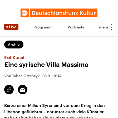
Live
Programm
Podcasts
Archiv
Exil-Kunst
Eine syrische Villa Massimo
Von Tabea Grzeszyk
|
08.01.2014
Email
Link
kopieren/teilen
Bis zu einer Million Syrer sind vor dem Krieg in den
Libanon geflüchtet – darunter auch viele Künstler.
Nahe Beirut haben einige Platz zum Arbeiten