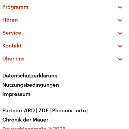
Programm
Vorschau und Rückschau
Hören
Sendungen und Podcasts
Livestream
Service
Musikliste
Frequenzen (UKW + DAB+)
FAQ
Kontakt
Kakadu – Das Kinderprogramm
Apps
Archiv
Hörerservice
Über uns
Newsletter
Social Media
Deutschlandradio
RSS
Datenschutzerklärung
Presse
Veranstaltungen
Nutzungsbedingungen
Karriere
Impressum
Transparenz
Korrekturen und Richtigstellungen
Partner
ARD
|
ZDF
|
Phoenix
|
arte
|
Barrierefreiheit
Chronik der Mauer
Deutschlandradio © 2026