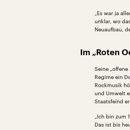
„Es war ja all
unklar, wo da
Neuaufbau, de
Im „Roten O
Seine „offene
Regime ein Do
Rockmusik hör
und Umwelt en
Staatsfeind er
„Ich bin zum 
Das ist bis he