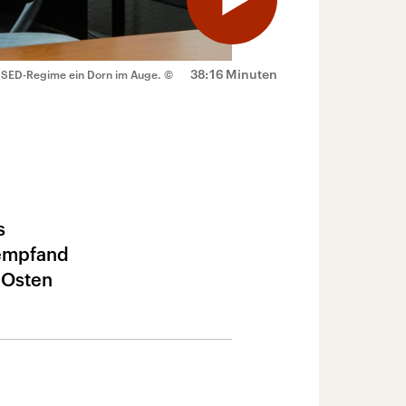
38:16 Minuten
m SED-Regime ein Dorn im Auge.
©
s
 empfand
n Osten