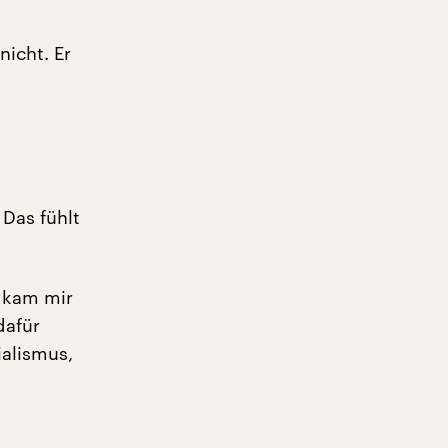
icht. Er
Das fühlt
 kam mir
dafür
ialismus,