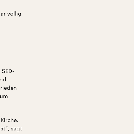
ar völlig
m SED-
und
Frieden
zum
Kirche.
st“, sagt