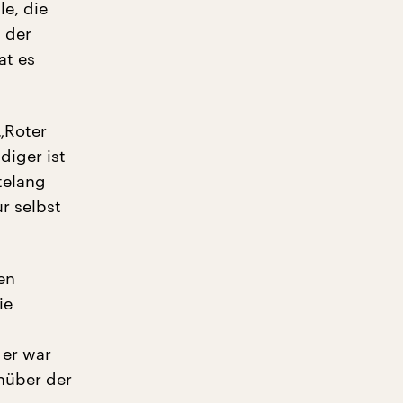
le, die
 der
at es
„Roter
diger ist
telang
ur selbst
en
ie
 er war
nüber der