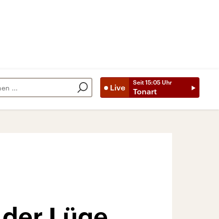
Seit
15:05
Uhr
Live
Tonart
 der Lüge