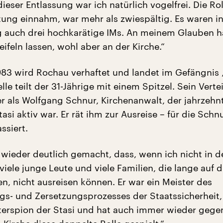
ieser Entlassung war ich natürlich vogelfrei. Die Rol
itung einnahm, war mehr als zwiespältig. Es waren in
g auch drei hochkarätige IMs. An meinem Glauben h
ifeln lassen, wohl aber an der Kirche.“
3 wird Rochau verhaftet und landet im Gefängnis 
lle teilt der 31-Jährige mit einem Spitzel. Sein Vertei
er als Wolfgang Schnur, Kirchenanwalt, der jahrzehn
tasi aktiv war. Er rät ihm zur Ausreise – für die Schn
ssiert.
 wieder deutlich gemacht, dass, wenn ich nicht in d
iele junge Leute und viele Familien, die lange auf d
n, nicht ausreisen können. Er war ein Meister des
ngs- und Zersetzungsprozesses der Staatssicherheit,
terspion der Stasi und hat auch immer wieder gege