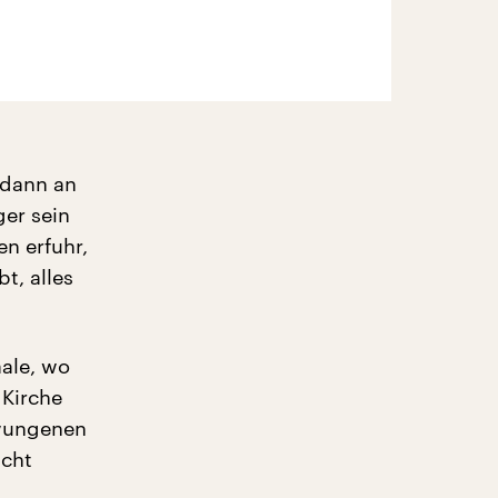
 dann an
ger sein
n erfuhr,
t, alles
aale, wo
 Kirche
zwungenen
icht