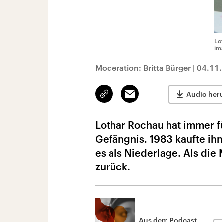
Lo
im
Moderation: Britta Bürger
|
04.11
Link
Email
Audio her
kopieren/teilen
Lothar Rochau hat immer f
Gefängnis. 1983 kaufte ih
es als Niederlage. Als die 
zurück.
Aus dem Podcast