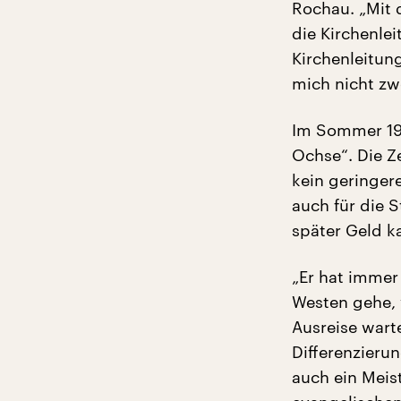
Rochau. „Mit d
die Kirchenle
Kirchenleitun
mich nicht zwe
Im Sommer 198
Ochse“. Die Ze
kein geringer
auch für die S
später Geld ka
„Er hat immer
Westen gehe, v
Ausreise warte
Differenzieru
auch ein Meis