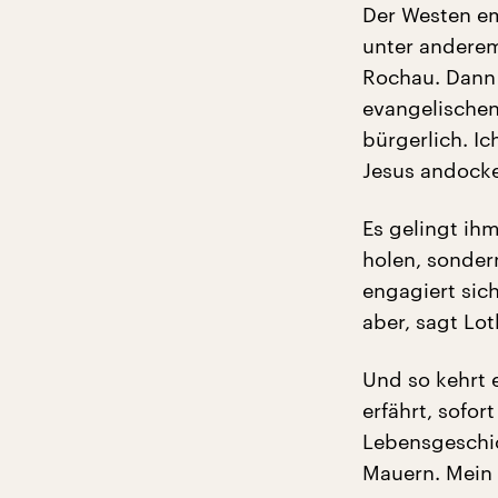
Der Westen em
unter anderem 
Rochau. Dann d
evangelischen 
bürgerlich. Ic
Jesus andock
Es gelingt ih
holen, sonder
engagiert sic
aber, sagt Lo
Und so kehrt 
erfährt, sofor
Lebensgeschic
Mauern. Mein