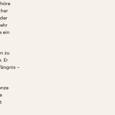
rhöre
thar
 der
sehr
e ein
en zu
. Er
fängnis –
enze
e
t