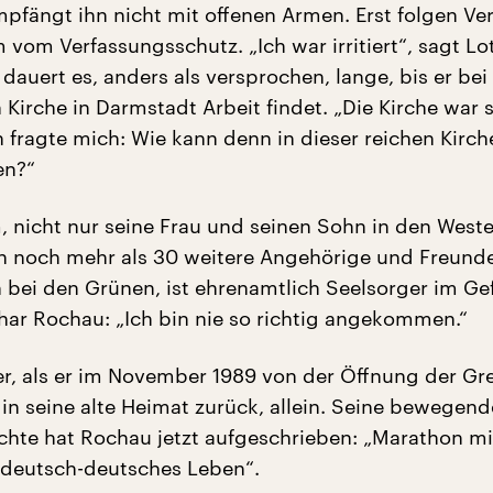
pfängt ihn nicht mit offenen Armen. Erst folgen Ve
vom Verfassungsschutz. „Ich war irritiert“, sagt Lo
auert es, anders als versprochen, lange, bis er bei
Kirche in Darmstadt Arbeit findet. „Die Kirche war 
h fragte mich: Wie kann denn in dieser reichen Kirch
en?“
m, nicht nur seine Frau und seinen Sohn in den West
n noch mehr als 30 weitere Angehörige und Freunde
h bei den Grünen, ist ehrenamtlich Seelsorger im Ge
thar Rochau: „Ich bin nie so richtig angekommen.“
er, als er im November 1989 von der Öffnung der Gr
t in seine alte Heimat zurück, allein. Seine bewegend
hte hat Rochau jetzt aufgeschrieben: „Marathon mi
 deutsch-deutsches Leben“.