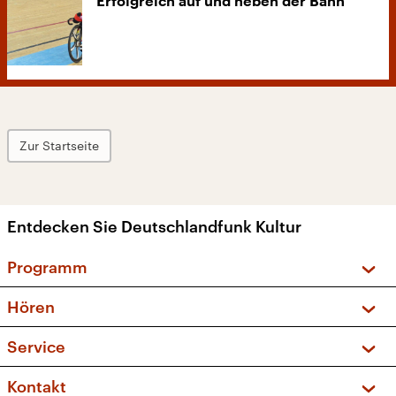
Erfolgreich auf und neben der Bahn
Zur Startseite
Entdecken Sie Deutschlandfunk Kultur
Programm
Vorschau und Rückschau
Hören
Sendungen und Podcasts
Livestream
Service
Musikliste
Frequenzen (UKW + DAB+)
FAQ
Kontakt
Kakadu – Das Kinderprogramm