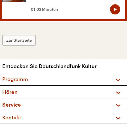
01:03 Minuten
Zur Startseite
Entdecken Sie Deutschlandfunk Kultur
Programm
Vorschau und Rückschau
Hören
Sendungen und Podcasts
Livestream
Service
Musikliste
Frequenzen (UKW + DAB+)
FAQ
Kontakt
Kakadu – Das Kinderprogramm
Apps
Archiv