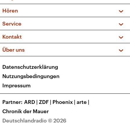
Vorschau und Rückschau
Hören
Sendungen und Podcasts
Livestream
Service
Musikliste
Frequenzen (UKW + DAB+)
FAQ
Kontakt
Kakadu – Das Kinderprogramm
Apps
Archiv
Hörerservice
Über uns
Newsletter
Social Media
Deutschlandradio
RSS
Datenschutzerklärung
Presse
Veranstaltungen
Nutzungsbedingungen
Karriere
Impressum
Transparenz
Korrekturen und Richtigstellungen
Partner
ARD
|
ZDF
|
Phoenix
|
arte
|
Barrierefreiheit
Chronik der Mauer
Deutschlandradio © 2026