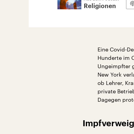
Religionen
Eine Covid-De
Hunderte im Ch
Ungeimpfter g
New York verl
ob Lehrer, Kr
private Betri
Dagegen prote
Impfverweig