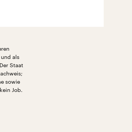
eren
 und als
 Der Staat
nachweis;
he sowie
kein Job.