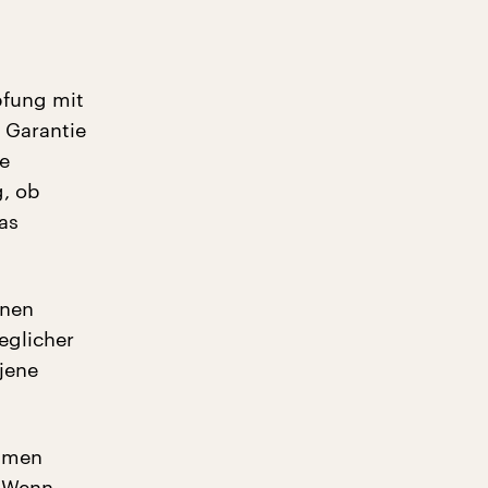
pfung mit
 Garantie
e
, ob
as
inen
eglicher
jene
ommen
. Wenn