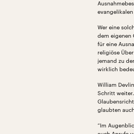
Ausnahmebesch
evangelikalen
Wer eine solc
dem eigenen G
für eine Ausn
religiöse Übe
jemand zu den
wirklich bedeu
William Devlin
Schritt weiter
Glaubensricht
glaubten auch
“Im Augenblic
auch Anrufe v