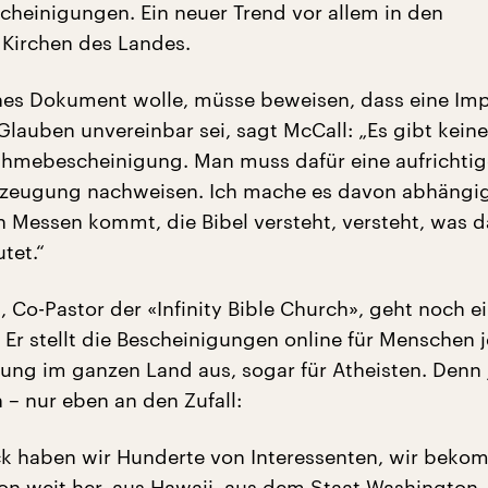
einigungen. Ein neuer Trend vor allem in den
 Kirchen des Landes.
hes Dokument wolle, müsse beweisen, dass eine Im
lauben unvereinbar sei, sagt McCall: „Es gibt keine
ahmebescheinigung. Man muss dafür eine aufrichtig
rzeugung nachweisen. Ich mache es davon abhängig
 Messen kommt, die Bibel versteht, versteht, was d
tet.“
, Co-Pastor der «Infinity Bible Church», geht noch e
. Er stellt die Bescheinigungen online für Menschen j
ung im ganzen Land aus, sogar für Atheisten. Denn 
 – nur eben an den Zufall:
k haben wir Hunderte von Interessenten, wir bek
on weit her, aus Hawaii, aus dem Staat Washington