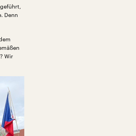
geführt,
e. Denn
 dem
gemäßen
? Wir