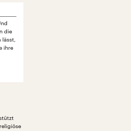
Und
n die
 lässt,
e ihre
stützt
religiöse