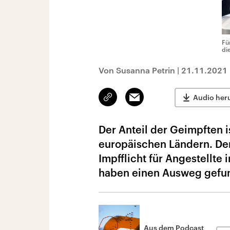
Fü
di
Von Susanna Petrin
|
21.11.2021
Link
Email
Audio her
kopieren/teilen
Der Anteil der Geimpften i
europäischen Ländern. De
Impfflicht für Angestellte
haben einen Ausweg gefu
Aus dem Podcast