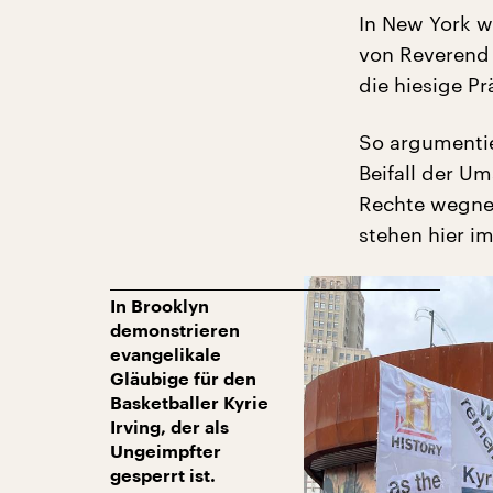
In New York w
von Reverend
die hiesige P
So argumentie
Beifall der U
Rechte wegne
stehen hier i
In Brooklyn
demonstrieren
evangelikale
Gläubige für den
Basketballer Kyrie
Irving, der als
Ungeimpfter
gesperrt ist.