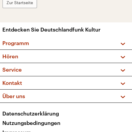
Zur Startseite
Entdecken Sie Deutschlandfunk Kultur
Programm
Vorschau und Rückschau
Hören
Sendungen und Podcasts
Livestream
Service
Musikliste
Frequenzen (UKW + DAB+)
FAQ
Kontakt
Kakadu – Das Kinderprogramm
Apps
Archiv
Hörerservice
Über uns
Newsletter
Social Media
Deutschlandradio
RSS
Datenschutzerklärung
Presse
Veranstaltungen
Nutzungsbedingungen
Karriere