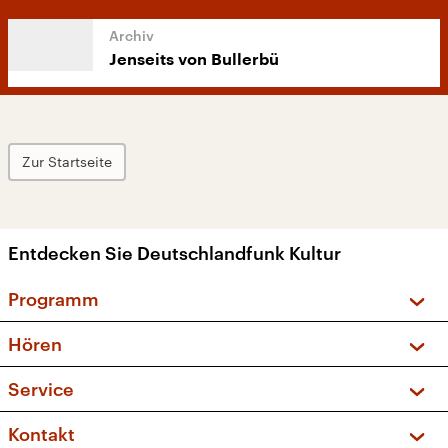
Jenseits von Bullerbü
Zur Startseite
Entdecken Sie Deutschlandfunk Kultur
Programm
Vorschau und Rückschau
Hören
Sendungen und Podcasts
Livestream
Service
Musikliste
Frequenzen (UKW + DAB+)
FAQ
Kontakt
Kakadu – Das Kinderprogramm