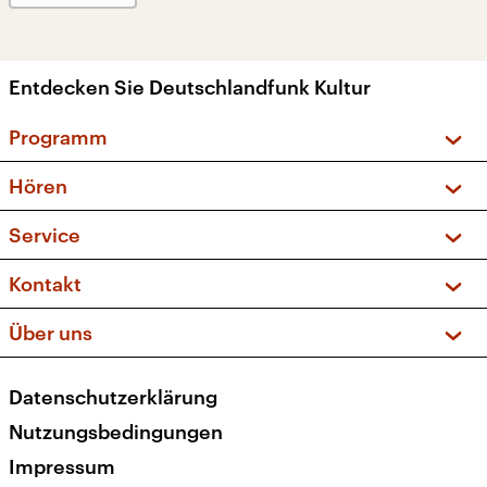
Entdecken Sie Deutschlandfunk Kultur
Programm
Vorschau und Rückschau
Hören
Sendungen und Podcasts
Livestream
Service
Musikliste
Frequenzen (UKW + DAB+)
FAQ
Kontakt
Kakadu – Das Kinderprogramm
Apps
Archiv
Hörerservice
Über uns
Newsletter
Social Media
Deutschlandradio
RSS
Datenschutzerklärung
Presse
Veranstaltungen
Nutzungsbedingungen
Karriere
Impressum
Transparenz