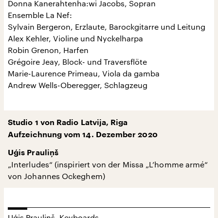
Donna Kanerahtenha:wi Jacobs, Sopran
Ensemble La Nef:
Sylvain Bergeron, Erzlaute, Barockgitarre und Leitung
Alex Kehler, Violine und Nyckelharpa
Robin Grenon, Harfen
Grégoire Jeay, Block- und Traversflöte
Marie-Laurence Primeau, Viola da gamba
Andrew Wells-Oberegger, Schlagzeug
Studio 1 von Radio Latvija, Riga
Aufzeichnung vom 14. Dezember 2020
Uģis Prauliņš
„Interludes“ (inspiriert von der Missa „L’homme armé“
von Johannes Ockeghem)
Uģis Prauliņš, Keyboards