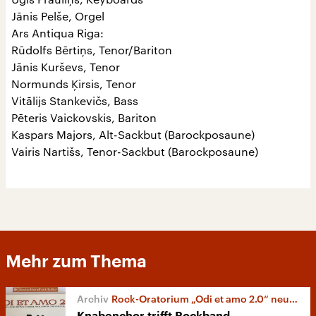
Jānis Pelše, Orgel
Ars Antiqua Riga:
Rūdolfs Bērtiņs, Tenor/Bariton
Jānis Kurševs, Tenor
Normunds Ķirsis, Tenor
Vitālijs Stankevičs, Bass
Pēteris Vaickovskis, Bariton
Kaspars Majors, Alt-Sackbut (Barockposaune)
Vairis Nartišs, Tenor-Sackbut (Barockposaune)
Mehr zum Thema
Rock-Oratorium „Odi et amo 2.0“ neu aufgelegt
Knabenchor trifft Rockband