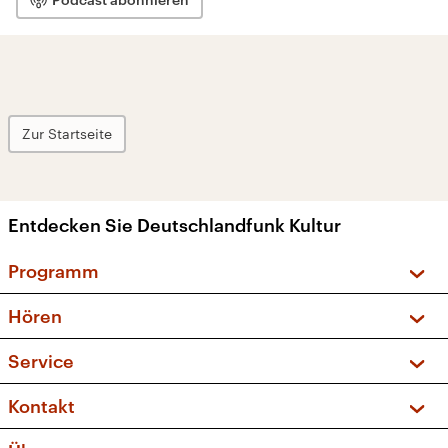
Zur Startseite
Entdecken Sie Deutschlandfunk Kultur
Programm
Vorschau und Rückschau
Hören
Sendungen und Podcasts
Livestream
Service
Musikliste
Frequenzen (UKW + DAB+)
FAQ
Kontakt
Kakadu – Das Kinderprogramm
Apps
Archiv
Hörerservice