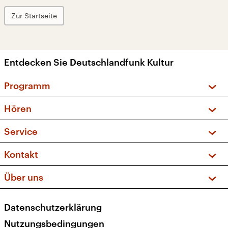
Zur Startseite
Entdecken Sie Deutschlandfunk Kultur
Programm
Vorschau und Rückschau
Hören
Sendungen und Podcasts
Livestream
Service
Musikliste
Frequenzen (UKW + DAB+)
FAQ
Kontakt
Kakadu – Das Kinderprogramm
Apps
Archiv
Hörerservice
Über uns
Newsletter
Social Media
Deutschlandradio
RSS
Datenschutzerklärung
Presse
Veranstaltungen
Nutzungsbedingungen