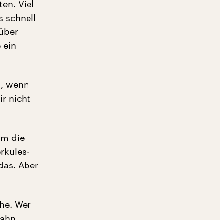
en. Viel
s schnell
 über
 ein
l, wenn
ir nicht
um die
rkules-
das. Aber
che. Wer
hahn