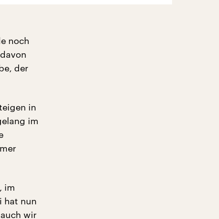
le noch
 davon
be, der
eigen in
gelang im
e
mmer
, im
i hat nun
 auch wir