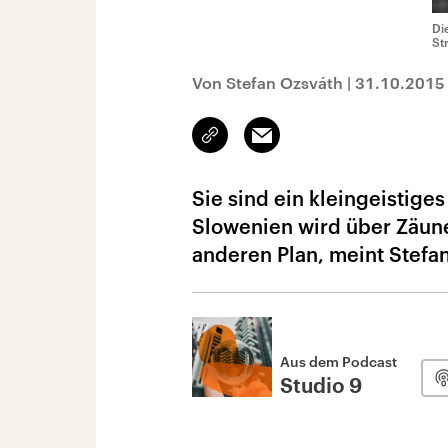
Di
St
Von Stefan Ozsváth
|
31.10.2015
Link
Email
kopieren/teilen
Sie sind ein kleingeistige
Slowenien wird über Zäun
anderen Plan, meint Stefa
Aus dem Podcast
Studio 9