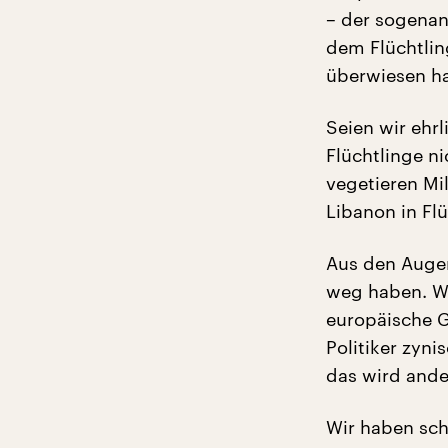
– der sogenan
dem Flüchtlin
überwiesen h
Seien wir ehrl
Flüchtlinge n
vegetieren Mil
Libanon in Flü
Aus den Augen
weg haben. Wi
europäische G
Politiker zyni
das wird and
Wir haben sch