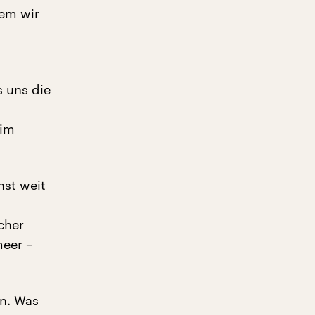
dem wir
s uns die
 im
hst weit
cher
meer –
rn. Was