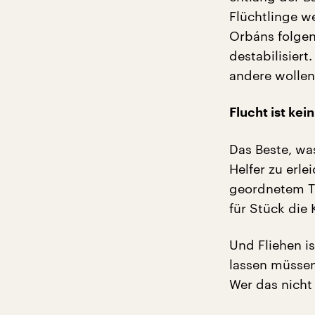
Flüchtlinge w
Orbáns folgen
destabilisiert
andere wollen
Flucht ist ke
Das Beste, was
Helfer zu erl
geordnetem Tr
für Stück die
Und Fliehen i
lassen müssen
Wer das nicht