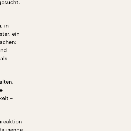
gesucht.
, in
ter, ein
machen:
und
als
alten.
ie
keit –
nreaktion
ttausende