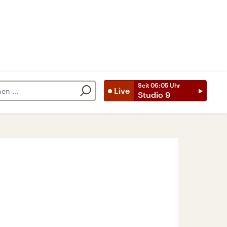
Seit
06:05
Uhr
Live
Studio 9