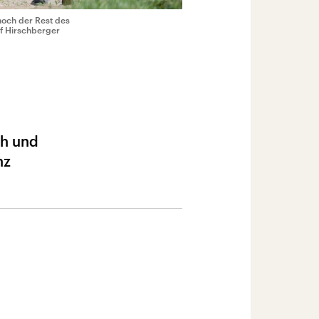
 noch der Rest des
lf Hirschberger
ch und
nz