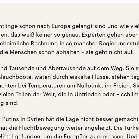
chtlinge schon nach Europa gelangt sind und wie vie
n, das weiß keiner so genau. Experten gehen aber
mheimliche Rechnung in so mancher Regierungsstu
die Menschen schon abhalten – sie geht nicht auf.
nd Tausende und Abertausende auf dem Weg. Sie st
lauchboote, waten durch eiskalte Flüsse, stehen ta
chten bei Temperaturen am Nullpunkt im Freien. Si
elen Teilen der Welt, die in Unfrieden oder – schli
g sind.
 Putins in Syrien hat die Lage nicht besser gemacht
 hat die Fluchtbewegung weiter angeheizt. Die Türke
Mittel gefunden, um die Europäer zu erpressen. Und