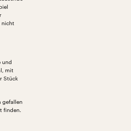
piel
r
 nicht
e und
l, mit
r Stück
 gefallen
t finden.