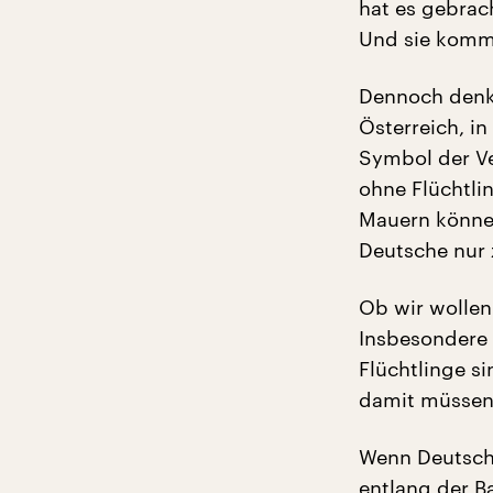
hat es gebrac
Und sie komm
Dennoch denke
Österreich, i
Symbol der Ve
ohne Flüchtli
Mauern können
Deutsche nur 
Ob wir wollen 
Insbesondere 
Flüchtlinge s
damit müssen
Wenn Deutschl
entlang der B