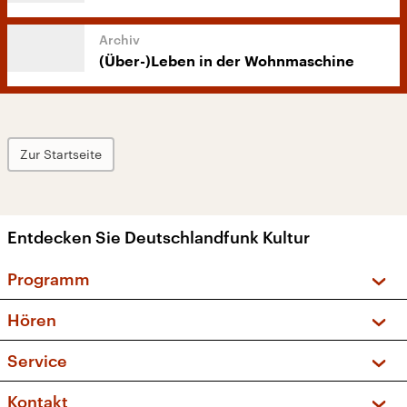
(Über-)Leben in der Wohnmaschine
Zur Startseite
Entdecken Sie Deutschlandfunk Kultur
Programm
Vorschau und Rückschau
Hören
Sendungen und Podcasts
Livestream
Service
Musikliste
Frequenzen (UKW + DAB+)
FAQ
Kontakt
Kakadu – Das Kinderprogramm