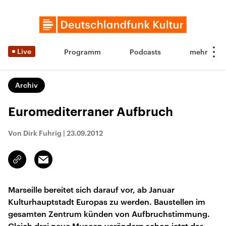
Live
Programm
Podcasts
Archiv
Euromediterraner Aufbruch
Von Dirk Fuhrig
|
23.09.2012
Email
Link
kopieren/teilen
Marseille bereitet sich darauf vor, ab Januar
Kulturhauptstadt Europas zu werden. Baustellen im
gesamten Zentrum künden von Aufbruchstimmung.
Gleich drei neue Museen verändern schon jetzt das